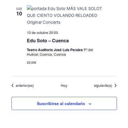
SÁB
10
10 de octubre 20:00
Edu Soto – Cuenca
Teatro Auditorio José Luis Perales
P.º del
Huécar, Cuenca, Cuenca
23,00€
Eventos
Eventos
anterior(es)
Hoy
siguiente(s)
Suscribirse al calendario