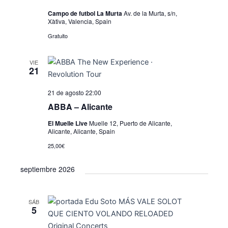
ó
i
n
n
Campo de futbol La Murta
Av. de la Murta, s/n,
a
Xàtiva, Valencia, Spain
ó
d
l
Gratuito
e
n
a
v
d
f
VIE
i
e
21
e
s
c
b
t
21 de agosto 22:00
h
ú
a
a
ABBA – Alicante
.
s
s
El Muelle Live
Muelle 12, Puerto de Alicante,
Alicante, Alicante, Spain
d
q
e
25,00€
u
E
septiembre 2026
e
v
e
d
n
SÁB
a
5
t
y
o