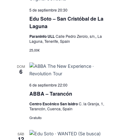
v
5 de septiembre 20:30
i
Edu Soto – San Cristóbal de La
s
Laguna
t
Paraninfo ULL
Calle Pedro Zerolo, s/n,, La
Laguna, Tenerife, Spain
a
25,00€
s
d
DOM
6
e
E
6 de septiembre 22:00
ABBA – Tarancón
v
Centro Escénico San Isidro
C. la Granja, 1,
e
Tarancón, Cuenca, Spain
n
Gratuito
t
SÁB
o
12