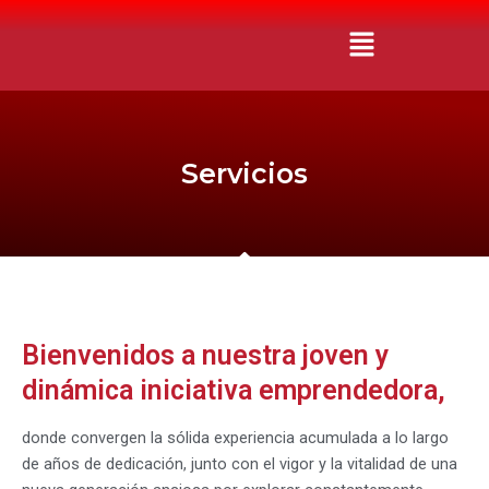
Ir
Menú
al
contenido
Servicios
Bienvenidos a nuestra joven y
dinámica iniciativa emprendedora,
donde convergen la sólida experiencia acumulada a lo largo
de años de dedicación, junto con el vigor y la vitalidad de una