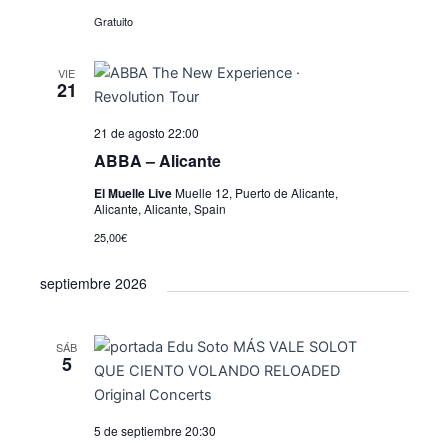
ó
d
l
Gratuito
e
n
a
v
d
f
VIE
i
e
21
e
s
c
b
t
21 de agosto 22:00
h
ú
a
a
ABBA – Alicante
.
s
s
El Muelle Live
Muelle 12, Puerto de Alicante,
Alicante, Alicante, Spain
d
q
e
25,00€
u
E
septiembre 2026
e
v
e
d
n
SÁB
a
5
t
y
o
v
5 de septiembre 20:30