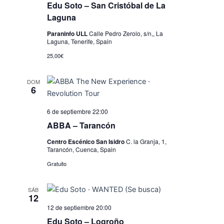
i
Edu Soto – San Cristóbal de La
s
Laguna
t
Paraninfo ULL
Calle Pedro Zerolo, s/n,, La
Laguna, Tenerife, Spain
a
25,00€
s
d
DOM
6
e
E
6 de septiembre 22:00
ABBA – Tarancón
v
Centro Escénico San Isidro
C. la Granja, 1,
e
Tarancón, Cuenca, Spain
n
Gratuito
t
SÁB
o
12
s
12 de septiembre 20:00
Edu Soto – Logroño