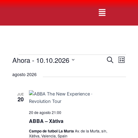
Ir
Navegación
Menú
al
de
contenido
entradas
Ahora
 - 
10.10.2026
Eventos
N
N
B
L
u
a
a
S
i
s
agosto 2026
v
s
e
c
v
t
e
l
a
a
e
r
g
e
JUE
g
c
20
a
c
c
a
20 de agosto 21:00
i
i
c
o
ABBA – Xàtiva
ó
i
n
n
Campo de futbol La Murta
Av. de la Murta, s/n,
a
Xàtiva, Valencia, Spain