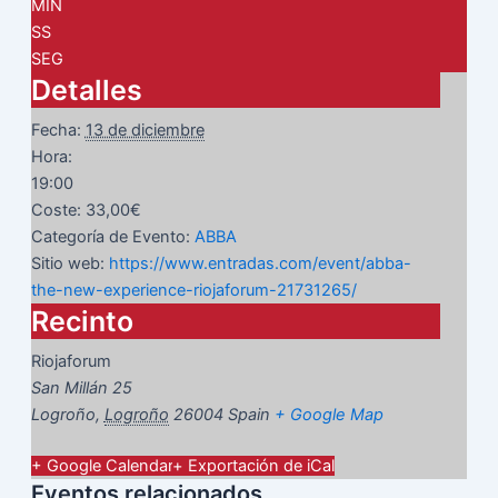
MIN
SS
SEG
Detalles
Fecha:
13 de diciembre
Hora:
19:00
Coste:
33,00€
Categoría de Evento:
ABBA
Sitio web:
https://www.entradas.com/event/abba-
the-new-experience-riojaforum-21731265/
Recinto
Riojaforum
San Millán 25
Logroño
,
Logroño
26004
Spain
+ Google Map
+ Google Calendar
+ Exportación de iCal
Eventos relacionados