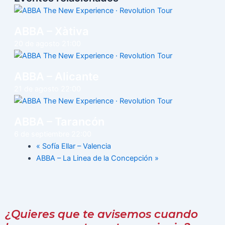
ABBA – Xàtiva
20 de agosto 21:00
ABBA – Alicante
21 de agosto 22:00
ABBA – Tarancón
6 de septiembre 22:00
«
Sofía Ellar – Valencia
ABBA – La Linea de la Concepción
»
¿Quieres que te avisemos cuando