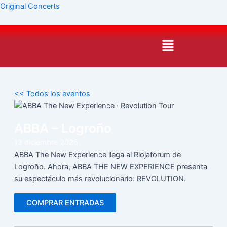
Ir
Original Concerts
al
contenido
Menú
<< Todos los eventos
ABBA – Logroño
13
diciembre
2026
ABBA The New Experience llega al Riojaforum de
Logroño. Ahora, ABBA THE NEW EXPERIENCE presenta
su espectáculo más revolucionario: REVOLUTION.
COMPRAR ENTRADAS