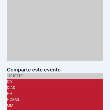
Comparte este evento
11210712
DD
DIAS
HH
HORAS
MM