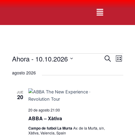
Ir
Navegación
Menú
al
de
contenido
entradas
Ahora
 - 
10.10.2026
Eventos
N
N
B
L
u
a
a
S
i
s
agosto 2026
v
s
e
c
v
t
e
l
a
a
e
r
g
e
JUE
g
c
20
a
c
c
a
20 de agosto 21:00
i
i
c
o
ABBA – Xàtiva
ó
i
n
n
Campo de futbol La Murta
Av. de la Murta, s/n,
a
Xàtiva, Valencia, Spain