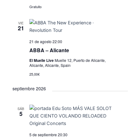
ó
d
l
Gratuito
e
n
a
v
d
f
VIE
i
e
21
e
s
c
b
t
21 de agosto 22:00
h
ú
a
a
ABBA – Alicante
.
s
s
El Muelle Live
Muelle 12, Puerto de Alicante,
Alicante, Alicante, Spain
d
q
e
25,00€
u
E
septiembre 2026
e
v
e
d
n
SÁB
a
5
t
y
o
v
5 de septiembre 20:30