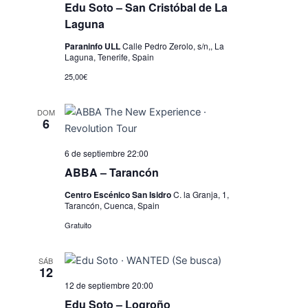
i
Edu Soto – San Cristóbal de La
s
Laguna
t
Paraninfo ULL
Calle Pedro Zerolo, s/n,, La
Laguna, Tenerife, Spain
a
25,00€
s
d
DOM
6
e
E
6 de septiembre 22:00
ABBA – Tarancón
v
Centro Escénico San Isidro
C. la Granja, 1,
e
Tarancón, Cuenca, Spain
n
Gratuito
t
SÁB
o
12
s
12 de septiembre 20:00
Edu Soto – Logroño