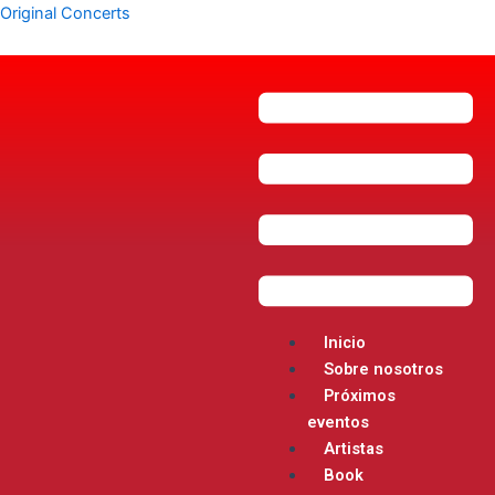
Ir
Navegación
Original Concerts
al
de
contenido
entradas
Menú
Inicio
Sobre nosotros
Próximos
eventos
Artistas
Book