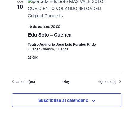
SÁB
10
10 de octubre 20:00
Edu Soto – Cuenca
Teatro Auditorio José Luis Perales
P.º del
Huécar, Cuenca, Cuenca
23,00€
Eventos
Eventos
anterior(es)
Hoy
siguiente(s)
Suscribirse al calendario