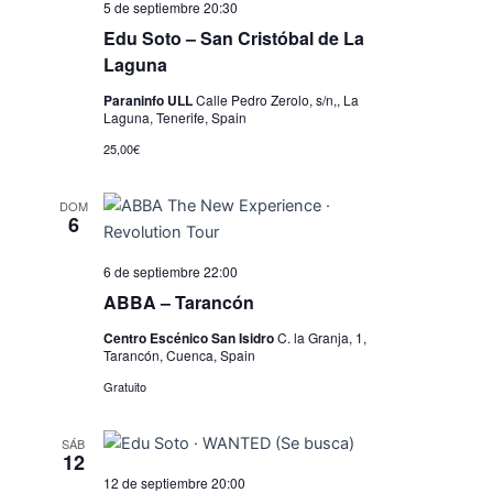
5 de septiembre 20:30
i
Edu Soto – San Cristóbal de La
s
Laguna
t
Paraninfo ULL
Calle Pedro Zerolo, s/n,, La
Laguna, Tenerife, Spain
a
25,00€
s
d
DOM
6
e
E
6 de septiembre 22:00
ABBA – Tarancón
v
Centro Escénico San Isidro
C. la Granja, 1,
e
Tarancón, Cuenca, Spain
n
Gratuito
t
SÁB
o
12
s
12 de septiembre 20:00