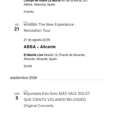
n
Campo de futbol La Murta
Av. de la Murta, s/n,
a
Xàtiva, Valencia, Spain
ó
d
l
Gratuito
e
n
a
v
d
f
VIE
i
e
21
e
s
c
b
t
21 de agosto 22:00
h
ú
a
a
ABBA – Alicante
.
s
s
El Muelle Live
Muelle 12, Puerto de Alicante,
Alicante, Alicante, Spain
d
q
e
25,00€
u
E
septiembre 2026
e
v
e
d
n
SÁB
a
5
t
y
o
v