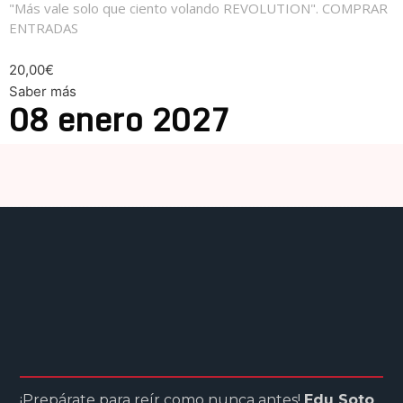
"Más vale solo que ciento volando REVOLUTION". COMPRAR
ENTRADAS
20,00€
Saber más
08
enero
2027
¡Prepárate para reír como nunca antes!
Edu Soto