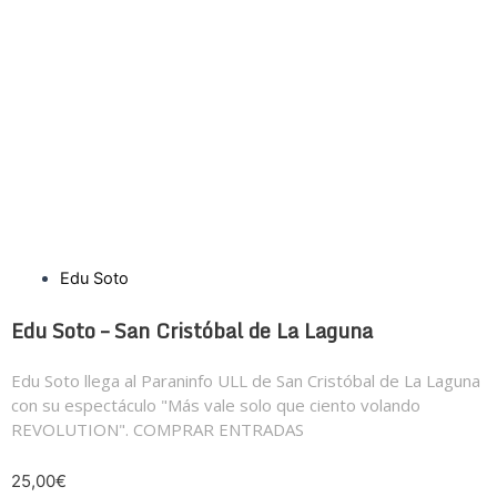
x
-
t
w
i
t
t
e
r
Edu Soto
Edu Soto – San Cristóbal de La Laguna
Edu Soto llega al Paraninfo ULL de San Cristóbal de La Laguna
con su espectáculo "Más vale solo que ciento volando
REVOLUTION". COMPRAR ENTRADAS
25,00€