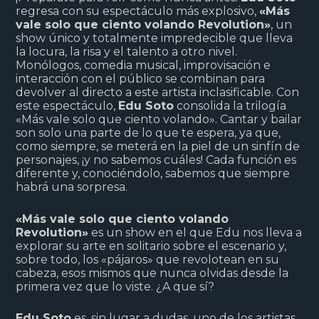
regresa con su espectáculo más explosivo,
«Más
vale solo que ciento volando Revolution»
, un
show único y totalmente impredecible que lleva
la locura, la risa y el talento a otro nivel.
Monólogos, comedia musical, improvisación e
interacción con el público se combinan para
devolver al directo a este artista inclasificable. Con
este espectáculo,
Edu Soto
consolida la trilogía
«Más vale solo que ciento volando». Cantar y bailar
son solo una parte de lo que te espera, ya que,
como siempre, se meterá en la piel de un sinfín de
personajes, ¡y no sabemos cuáles! Cada función es
diferente y, conociéndolo, sabemos que siempre
habrá una sorpresa.
«Más vale solo que ciento volando
Revolution»
es un show en el que Edu nos lleva a
explorar su arte en solitario sobre el escenario y,
sobre todo, los «pájaros» que revolotean en su
cabeza, esos mismos que nunca olvidas desde la
primera vez que lo viste. ¿A que sí?
Edu Soto
es, sin lugar a dudas, uno de los artistas