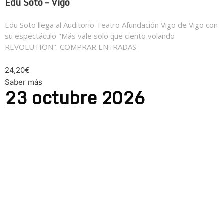
Edu Soto – Vigo
Edu Soto llega al Auditorio Teatro Afundación Vigo de Vigo con
su espectáculo "Más vale solo que ciento volando
REVOLUTION". COMPRAR ENTRADAS
24,20€
Saber más
23
octubre
2026