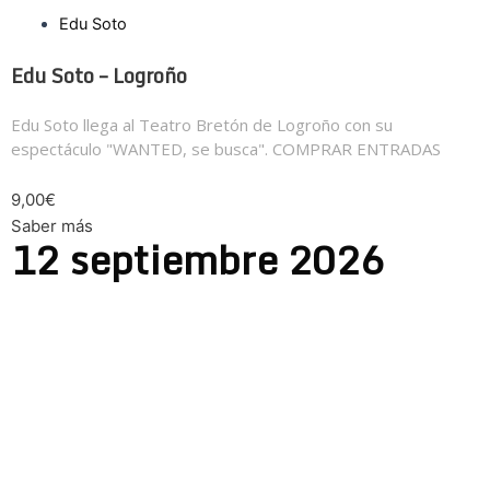
Edu Soto
Edu Soto – Logroño
Edu Soto llega al Teatro Bretón de Logroño con su
espectáculo "WANTED, se busca". COMPRAR ENTRADAS
9,00€
Saber más
12
septiembre
2026