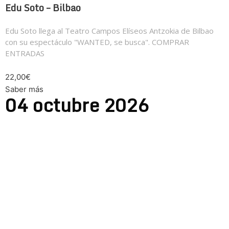
Edu Soto – Bilbao
Edu Soto llega al Teatro Campos Elíseos Antzokia de Bilbao
con su espectáculo "WANTED, se busca". COMPRAR
ENTRADAS
22,00€
Saber más
04
octubre
2026