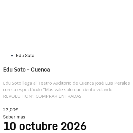
Edu Soto
Edu Soto – Cuenca
Edu Soto llega al Teatro Auditorio de Cuenca José Luis Perales
con su espectáculo "Más vale solo que ciento volando
REVOLUTION". COMPRAR ENTRADAS
23,00€
Saber más
10
octubre
2026