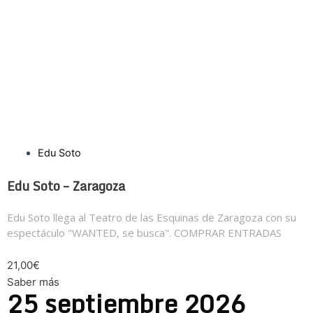
Edu Soto
Edu Soto – Zaragoza
Edu Soto llega al Teatro de las Esquinas de Zaragoza con su
espectáculo "WANTED, se busca". COMPRAR ENTRADAS
21,00€
Saber más
25
septiembre
2026