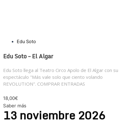
Edu Soto
Edu Soto – El Algar
Edu Soto llega al Teatro Circo Apolo de El Algar con su
espectáculo "Más vale solo que ciento volando
REVOLUTION". COMPRAR ENTRADAS
18,00€
Saber más
13
noviembre
2026