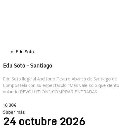
Edu Soto
Edu Soto – Santiago
Edu Soto llega al Auditorio Teatro Abanca de Santiago de
Compostela con su espectáculo "Más vale solo que ciento
volando REVOLUTION". COMPRAR ENTRADAS
16,80€
Saber más
24
octubre
2026