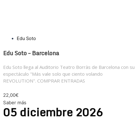
Edu Soto
Edu Soto – Barcelona
Edu Soto llega al Auditorio Teatro Borràs de Barcelona con su
espectáculo "Más vale solo que ciento volando
REVOLUTION". COMPRAR ENTRADAS
22,00€
Saber más
05
diciembre
2026