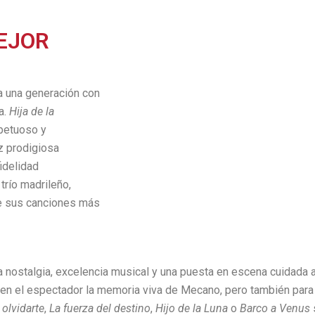
MEJOR
 una generación con
a.
Hija de la
petuoso y
z prodigiosa
fidelidad
trío madrileño,
 de sus canciones más
nostalgia, excelencia musical y una puesta en escena cuidada al
 en el espectador la memoria viva de Mecano, pero también para
olvidarte
,
La fuerza del destino
,
Hijo de la Luna
o
Barco a Venus