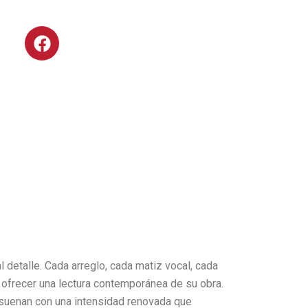
F
a
c
e
b
o
o
k
 detalle. Cada arreglo, cada matiz vocal, cada
 ofrecer una lectura contemporánea de su obra.
suenan con una intensidad renovada que