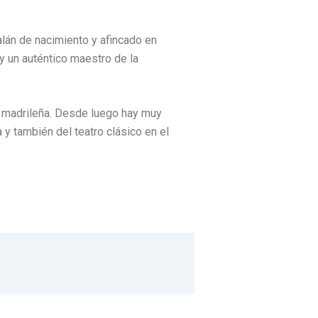
t
e
r
alán de nacimiento y afincado en
 y un auténtico maestro de la
a madrileña. Desde luego hay muy
y también del teatro clásico en el