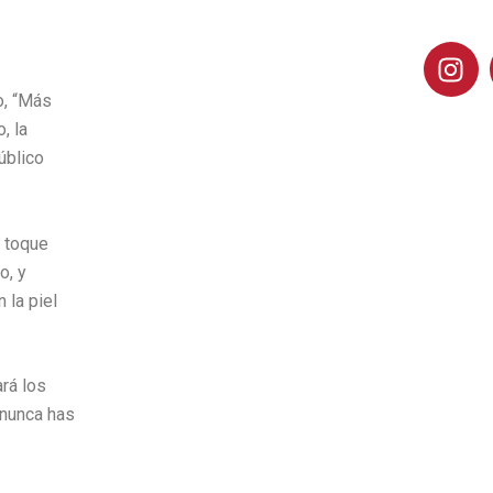
I
n
o, “Más
s
, la
t
úblico
a
g
r
a
e toque
m
o, y
 la piel
rá los
 nunca has