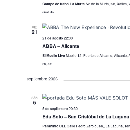
o
Campo de futbol La Murta
Av. de la Murta, s/n, Xàtiva,
n
Gratuito
a
l
VIE
21
a
21 de agosto 22:00
f
ABBA – Alicante
e
c
El Muelle Live
Muelle 12, Puerto de Alicante, Alicante, 
h
25,00€
a
.
septiembre 2026
SÁB
5
5 de septiembre 20:30
Edu Soto – San Cristóbal de La Laguna
Paraninfo ULL
Calle Pedro Zerolo, s/n,, La Laguna, Ten