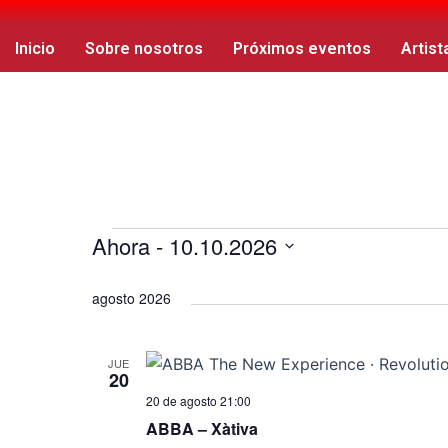
Ir
Navegación
al
de
Inicio
Sobre nosotros
Próximos eventos
Artist
contenido
entradas
Ahora
 - 
10.10.2026
Eventos
S
agosto 2026
e
l
e
JUE
20
c
20 de agosto 21:00
c
ABBA – Xàtiva
i