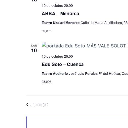
10 de octubre 20:00
ABBA – Menorca
Teatro Ukalari Menorca
Calle de Maria Auxiliadora, 38
39,90€
SÁB
10
10 de octubre 20:00
Edu Soto – Cuenca
Teatro Auditorio José Luis Perales
P.º del Huécar, C
23,00€
Eventos
anterior(es)