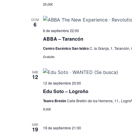
25,00€
DOM
6
6 de septiembre 22:00
ABBA – Tarancón
Centro Escénico San Isidro
C. la Granja, 1, Tarancón,
Gratuito
SÁB
12
12 de septiembre 20:00
Edu Soto – Logroño
Teatro Bretón
Calle Bretón de los Herreros, 11,, Logro
9,00€
SÁB
19 de septiembre 21:00
19