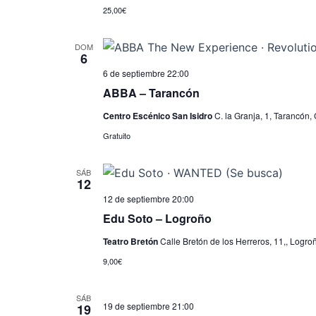
25,00€
DOM
6
6 de septiembre 22:00
ABBA – Tarancón
Centro Escénico San Isidro
C. la Granja, 1, Tarancón,
Gratuito
SÁB
12
12 de septiembre 20:00
Edu Soto – Logroño
Teatro Bretón
Calle Bretón de los Herreros, 11,, Logro
9,00€
SÁB
19 de septiembre 21:00
19