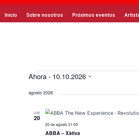
Ir
Navegación
al
de
Inicio
Sobre nosotros
Próximos eventos
Artist
contenido
entradas
Ahora
 - 
10.10.2026
Eventos
S
agosto 2026
e
l
e
JUE
20
c
20 de agosto 21:00
c
ABBA – Xàtiva
i