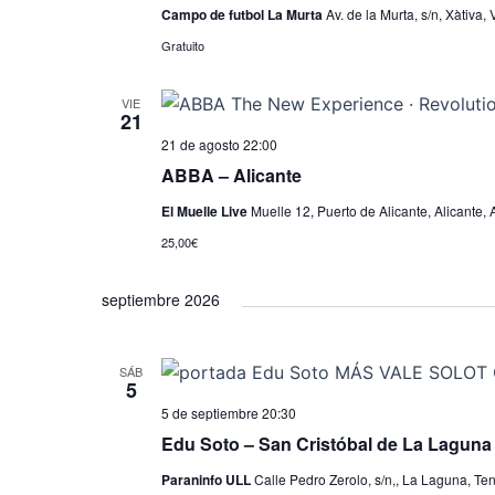
o
Campo de futbol La Murta
Av. de la Murta, s/n, Xàtiva,
n
Gratuito
a
l
VIE
21
a
21 de agosto 22:00
f
ABBA – Alicante
e
c
El Muelle Live
Muelle 12, Puerto de Alicante, Alicante, 
h
25,00€
a
.
septiembre 2026
SÁB
5
5 de septiembre 20:30
Edu Soto – San Cristóbal de La Laguna
Paraninfo ULL
Calle Pedro Zerolo, s/n,, La Laguna, Ten