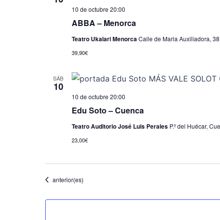
10 de octubre 20:00
ABBA – Menorca
Teatro Ukalari Menorca
Calle de Maria Auxiliadora, 38
39,90€
SÁB
10
10 de octubre 20:00
Edu Soto – Cuenca
Teatro Auditorio José Luis Perales
P.º del Huécar, C
23,00€
Eventos
anterior(es)