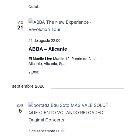
ó
d
l
Gratuito
e
n
a
v
d
f
VIE
i
e
21
e
s
c
b
t
21 de agosto 22:00
h
ú
a
a
ABBA – Alicante
.
s
s
El Muelle Live
Muelle 12, Puerto de Alicante,
Alicante, Alicante, Spain
d
q
e
25,00€
u
E
septiembre 2026
e
v
e
d
n
SÁB
a
5
t
y
o
v
5 de septiembre 20:30