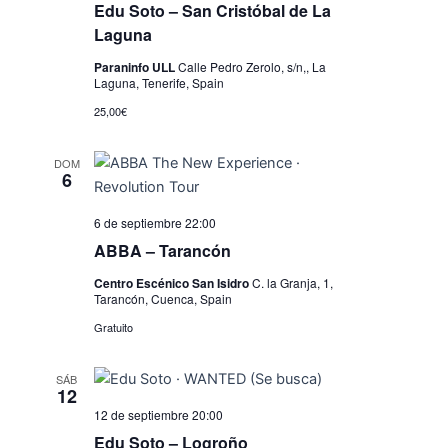
i
Edu Soto – San Cristóbal de La
s
Laguna
t
Paraninfo ULL
Calle Pedro Zerolo, s/n,, La
Laguna, Tenerife, Spain
a
25,00€
s
d
DOM
6
e
E
6 de septiembre 22:00
ABBA – Tarancón
v
Centro Escénico San Isidro
C. la Granja, 1,
e
Tarancón, Cuenca, Spain
n
Gratuito
t
SÁB
o
12
s
12 de septiembre 20:00
Edu Soto – Logroño