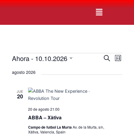
Ir
Navegación
Menú
al
de
contenido
entradas
Ahora
 - 
10.10.2026
Eventos
N
N
B
L
u
a
a
S
i
s
agosto 2026
v
s
e
c
v
t
e
l
a
a
e
r
g
e
JUE
g
c
20
a
c
c
a
20 de agosto 21:00
i
i
c
o
ABBA – Xàtiva
ó
i
n
n
Campo de futbol La Murta
Av. de la Murta, s/n,
a
Xàtiva, Valencia, Spain