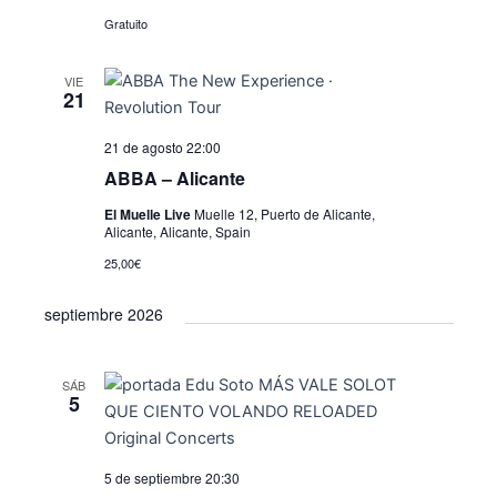
ó
d
l
Gratuito
e
n
a
v
d
f
VIE
i
e
21
e
s
c
b
t
21 de agosto 22:00
h
ú
a
a
ABBA – Alicante
.
s
s
El Muelle Live
Muelle 12, Puerto de Alicante,
Alicante, Alicante, Spain
d
q
e
25,00€
u
E
septiembre 2026
e
v
e
d
n
SÁB
a
5
t
y
o
v
5 de septiembre 20:30