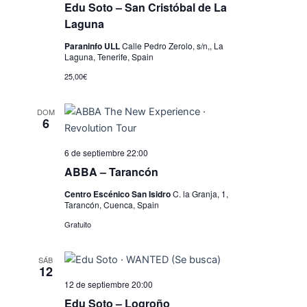
i
Edu Soto – San Cristóbal de La
s
Laguna
t
Paraninfo ULL
Calle Pedro Zerolo, s/n,, La
Laguna, Tenerife, Spain
a
25,00€
s
d
DOM
6
e
E
6 de septiembre 22:00
ABBA – Tarancón
v
Centro Escénico San Isidro
C. la Granja, 1,
e
Tarancón, Cuenca, Spain
n
Gratuito
t
SÁB
o
12
s
12 de septiembre 20:00
Edu Soto – Logroño