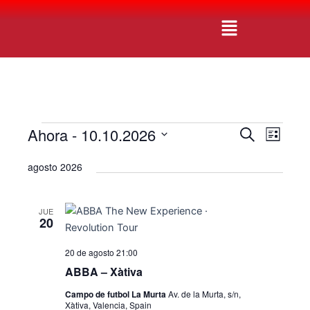
Ir
Navegación
Menú
al
de
contenido
entradas
Ahora
 - 
10.10.2026
Eventos
N
N
B
L
u
a
a
S
i
s
agosto 2026
v
s
e
c
v
t
e
l
a
a
e
r
g
e
JUE
g
c
20
a
c
c
a
20 de agosto 21:00
i
i
c
o
ABBA – Xàtiva
ó
i
n
n
Campo de futbol La Murta
Av. de la Murta, s/n,
a
Xàtiva, Valencia, Spain