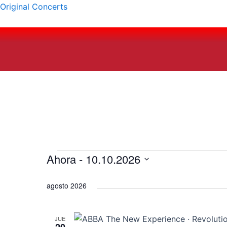
Ir
Navegación
Original Concerts
al
de
contenido
entradas
Ahora
 - 
10.10.2026
Eventos
S
agosto 2026
e
l
e
JUE
c