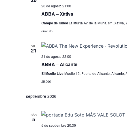
20
20 de agosto 21:00
c
ABBA – Xàtiva
i
o
Campo de futbol La Murta
Av. de la Murta, s/n, Xàtiva,
n
Gratuito
a
l
VIE
21
a
21 de agosto 22:00
f
ABBA – Alicante
e
c
El Muelle Live
Muelle 12, Puerto de Alicante, Alicante, 
h
25,00€
a
.
septiembre 2026
SÁB
5
5 de septiembre 20:30