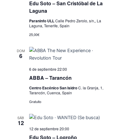
i
Edu Soto – San Cristóbal de La
s
Laguna
t
Paraninfo ULL
Calle Pedro Zerolo, s/n,, La
Laguna, Tenerife, Spain
a
25,00€
s
d
DOM
6
e
E
6 de septiembre 22:00
ABBA – Tarancón
v
Centro Escénico San Isidro
C. la Granja, 1,
e
Tarancón, Cuenca, Spain
n
Gratuito
t
SÁB
o
12
s
12 de septiembre 20:00
Edu Soto – Logroño