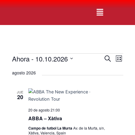
Ir
Navegación
Menú
al
de
contenido
entradas
Ahora
 - 
10.10.2026
Eventos
N
N
B
L
u
a
a
S
i
s
agosto 2026
v
s
e
c
v
t
e
l
a
a
e
r
g
e
JUE
g
c
20
a
c
c
a
20 de agosto 21:00
i
i
c
o
ABBA – Xàtiva
ó
i
n
n
Campo de futbol La Murta
Av. de la Murta, s/n,
a
Xàtiva, Valencia, Spain