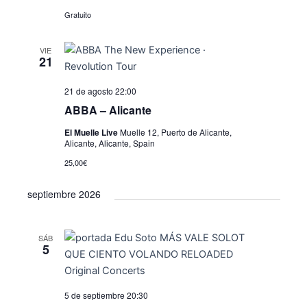
ó
d
l
Gratuito
e
n
a
v
d
f
VIE
i
e
21
e
s
c
b
t
21 de agosto 22:00
h
ú
a
a
ABBA – Alicante
.
s
s
El Muelle Live
Muelle 12, Puerto de Alicante,
Alicante, Alicante, Spain
d
q
e
25,00€
u
E
septiembre 2026
e
v
e
d
n
SÁB
a
5
t
y
o
v
5 de septiembre 20:30