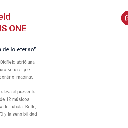
eld
US ONE
 de lo eterno”.
ldfield abrió una
njuro sonoro que
entir e imaginar.
eleva al presente.
 de 12 músicos
a de Tubular Bells,
0 y la sensibilidad