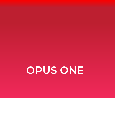
Ir
al
contenido
OPUS ONE