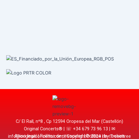
C/ El Rall, nº8 , Cp 12594 Oropesa del Mar (Castellón)
Original Concerts® | ☏
+34 679 73 96 13
| ✉
Aviso legal
| P
olítica de privacidad
|
Política de cookies
info@originalconcerts.com
| Copyright© 2024 | by Treboltree