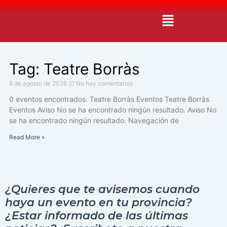
Ir
Menú
al
contenido
Tag: Teatre Borràs
8 de agosto de 2026
No hay comentarios
0 eventos encontrados. Teatre Borràs Eventos Teatre Borràs
Eventos Aviso No se ha encontrado ningún resultado. Aviso No
se ha encontrado ningún resultado. Navegación de
Read More »
¿Quieres que te avisemos cuando
haya un evento en tu provincia?
¿Estar informado de las últimas