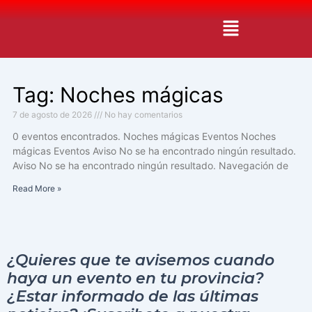
Ir
Menú
al
contenido
Tag: Noches mágicas
7 de agosto de 2026
No hay comentarios
0 eventos encontrados. Noches mágicas Eventos Noches
mágicas Eventos Aviso No se ha encontrado ningún resultado.
Aviso No se ha encontrado ningún resultado. Navegación de
Read More »
¿Quieres que te avisemos cuando
haya un evento en tu provincia?
¿Estar informado de las últimas