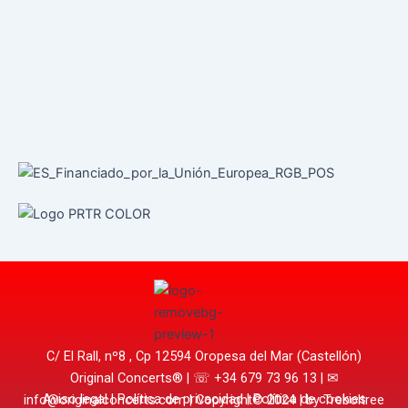
C/ El Rall, nº8 , Cp 12594 Oropesa del Mar (Castellón)
Original Concerts® | ☏
+34 679 73 96 13
| ✉
Aviso legal
| P
olítica de privacidad
|
Política de cookies
info@originalconcerts.com
| Copyright© 2024 | by Treboltree