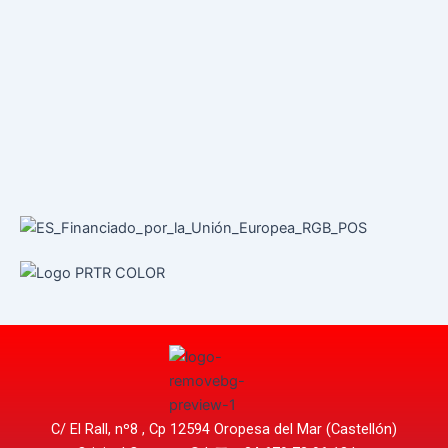
C/ El Rall, nº8 , Cp 12594 Oropesa del Mar (Castellón)