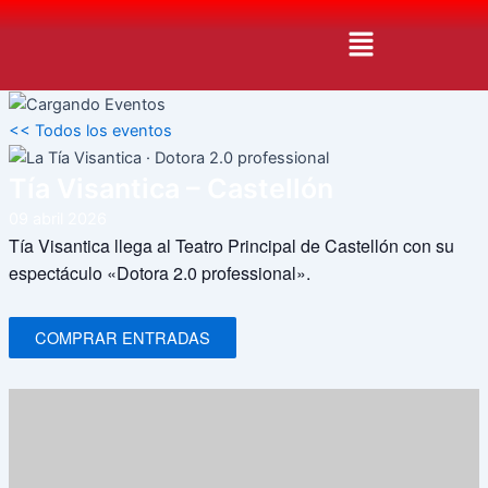
Ir
Menú
al
contenido
<< Todos los eventos
Tía Visantica – Castellón
09
abril
2026
Tía Visantica llega al Teatro Principal de Castellón con su
espectáculo «Dotora 2.0 professional».
COMPRAR ENTRADAS