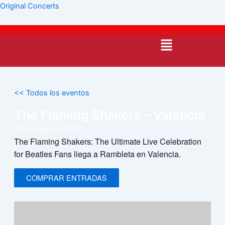
Ir
Original Concerts
al
contenido
Menú
<< Todos los eventos
The Flaming Shakers – Valencia
19
septiembre
2026
The Flaming Shakers: The Ultimate Live Celebration
for Beatles Fans llega a Rambleta en Valencia.
COMPRAR ENTRADAS