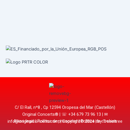
C/ El Rall, nº8 , Cp 12594 Oropesa del Mar (Castellón)
Original Concerts® | ☏
+34 679 73 96 13
| ✉
Aviso legal
| P
olítica de privacidad
|
Política de cookies
info@originalconcerts.com
| Copyright© 2024 | by Treboltree