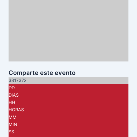
Comparte este evento
3817372
DD
DIAS
HH
HORAS
MM
MIN
SS