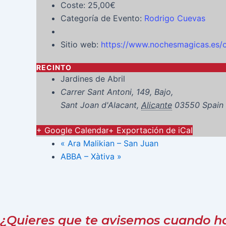
Coste:
25,00€
Categoría de Evento:
Rodrigo Cuevas
Sitio web:
https://www.nochesmagicas.es/c
RECINTO
Jardines de Abril
Carrer Sant Antoni, 149, Bajo,
Sant Joan d'Alacant
,
Alicante
03550
Spain
+ Google Calendar
+ Exportación de iCal
«
Ara Malikian – San Juan
ABBA – Xàtiva
»
¿Quieres que te avisemos cuando hay