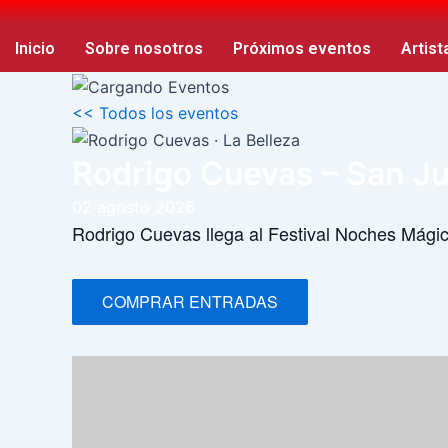
Ir
al
Inicio
Sobre nosotros
Próximos eventos
Artist
contenido
<< Todos los eventos
Rodrigo Cuevas – San J
02
agosto
2026
Rodrigo Cuevas llega al Festival Noches Mágic
COMPRAR ENTRADAS