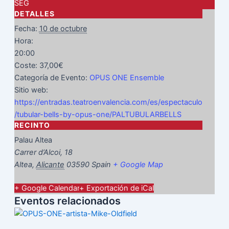
SEG
DETALLES
Fecha:
10 de octubre
Hora:
20:00
Coste:
37,00€
Categoría de Evento:
OPUS ONE Ensemble
Sitio web:
https://entradas.teatroenvalencia.com/es/espectaculo
/tubular-bells-by-opus-one/PALTUBULARBELLS
RECINTO
Palau Altea
Carrer d’Alcoi, 18
Altea
,
Alicante
03590
Spain
+ Google Map
+ Google Calendar
+ Exportación de iCal
Eventos relacionados