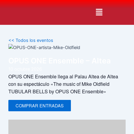
Ir
Menú
al
contenido
<< Todos los eventos
OPUS ONE Ensemble – Altea
10
octubre
2026
OPUS ONE Ensemble llega al Palau Altea de Altea
con su espectáculo «The music of Mike Oldfield
TUBULAR BELLS by OPUS ONE Ensemble»
COMPRAR ENTRADAS