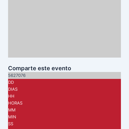
Comparte este evento
5627076
DD
DIAS
HH
HORAS
MM
MIN
SS