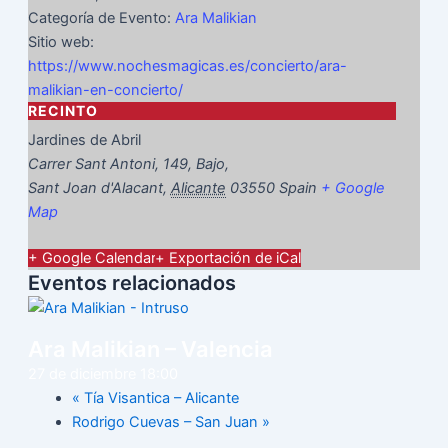
Categoría de Evento:
Ara Malikian
Sitio web:
https://www.nochesmagicas.es/concierto/ara-
malikian-en-concierto/
RECINTO
Jardines de Abril
Carrer Sant Antoni, 149, Bajo,
Sant Joan d'Alacant
,
Alicante
03550
Spain
+ Google
Map
+ Google Calendar
+ Exportación de iCal
Eventos relacionados
Ara Malikian – Valencia
27 de diciembre 18:00
«
Tía Visantica – Alicante
Rodrigo Cuevas – San Juan
»