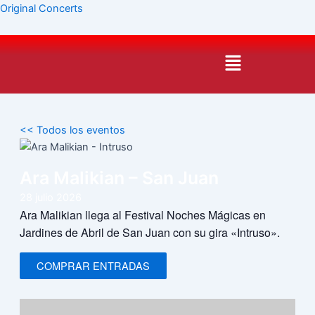
Ir
Original Concerts
al
contenido
Menú
<< Todos los eventos
Ara Malikian – San Juan
28
julio
2026
Ara Malikian llega al Festival Noches Mágicas en
Jardines de Abril de San Juan con su gira «Intruso».
COMPRAR ENTRADAS